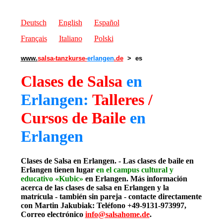
Deutsch
English
Español
Français
Italiano
Polski
www.
salsa-tanzkurse-
erlangen
.de
> es
Clases de Salsa
en
Erlangen:
Talleres /
Cursos de Baile
en
Erlangen
Clases de Salsa en Erlangen. - Las clases de baile en
Erlangen tienen lugar
en el campus cultural y
educativo «Kubic»
en Erlangen. Más información
acerca de las clases de salsa en Erlangen
y la
matrícula - también sin pareja - contacte directamente
con Martin Jakubiak: Teléfono +49-9131-973997,
Correo electrónico
info@salsahome.de
.