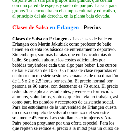
dispone de la sala para grupos más grande, que cuenta
con una pared de espejos y suelo de parqué. La sala para
grupos 1 se encuentra en el campus cultural y educativo,
al principio del ala derecha, en la planta baja elevada.
Clases de Salsa
en Erlangen
- Precios
Clases de Salsa en Erlangen. -
Las clases de baile en
Erlangen con Martin Jakubiak como profesor de baile
tienen en cuenta los básicos de entrenamiento deportivo.
Sin embargo, son más baratas que en las academias de
baile. Se pueden ahorrar los costos adicionales por
bebidas trayéndose cada uno algo para beber.
Los cursos
de baile constan de 10 o 10,5 horas de clase repartidas en
cuatro o cinco o siete sesiones semanales de una duración
de 1,5 o 2 o 2,5 horas por sesión. El precio normal por
persona es 90 euros, con descuento es 70 euros.
El precio
reducido se aplica a estudiantes, jóvenes en formación,
alumnos, voluntarios, y otros, que todavía no trabajan, así
como para los parados y receptores de asistencia social.
Para los estudiantes de la universidad de Erlangen cuesta
un curso completo de salsa al comienzo del semestre
solamente 45 euros. Los estudiantes extranjeros y Au-
Pairs pueden preguntar por una oferta especial. Para los
que repiten se reduce el precio a la mitad para un curso de